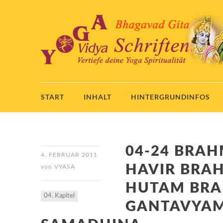
START
INHALT
HINTERGRUNDINFOS
04-24 BRA
4. FEBRUAR 2011
HAVIR BR
von
VYASA
HUTAM BRA
04. Kapitel
GANTAVYA