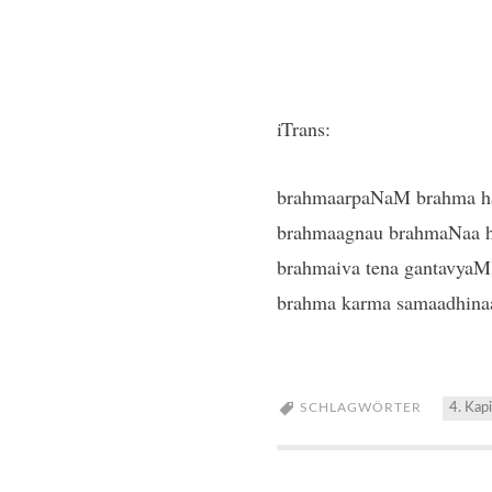
iTrans:
brahmaarpaNaM brahma h
brahmaagnau brahmaNaa 
brahmaiva tena gantavyaM
brahma karma samaadhina
SCHLAGWÖRTER
4. Kapi