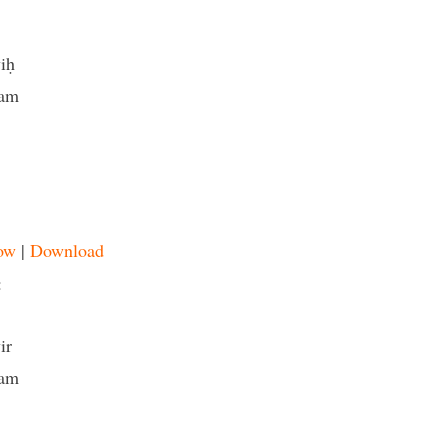
iḥ
tam
ow
|
Download
:
ir
tam