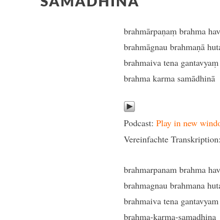
SAMADHINA
brahmārpaṇaṃ brahma hav
brahmāgnau brahmaṇā hu
brahmaiva tena gantavyaṃ
brahma karma samādhinā
Podcast:
Play in new wind
Vereinfachte Transkription
brahmarpanam brahma hav
brahmagnau brahmana hu
brahmaiva tena gantavyam
brahma-karma-samadhina