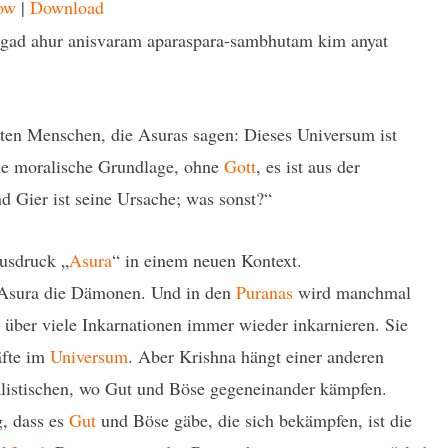
ow
|
Download
agad ahur anisvaram aparaspara-sambhutam kim anyat
nten Menschen, die Asuras sagen: Dieses Universum ist
ne moralische Grundlage, ohne
Gott
, es ist aus der
d Gier ist seine Ursache; was sonst?“
Ausdruck „
Asura
“ in einem neuen Kontext.
n Asura die Dämonen. Und in den
Puranas
wird manchmal
 über viele Inkarnationen immer wieder inkarnieren. Sie
äfte im
Universum
. Aber Krishna hängt einer anderen
alistischen, wo Gut und Böse gegeneinander kämpfen.
g, dass es
Gut
und Böse gäbe, die sich bekämpfen, ist die