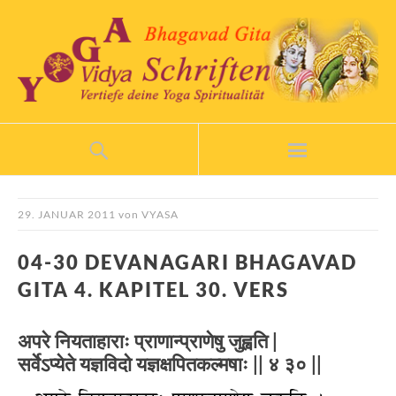
29. JANUAR 2011
von
VYASA
04-30 DEVANAGARI BHAGAVAD
GITA 4. KAPITEL 30. VERS
अपरे नियताहाराः प्राणान्प्राणेषु जुह्वति |
सर्वेऽप्येते यज्ञविदो यज्ञक्षपितकल्मषाः || ४ ३० ||