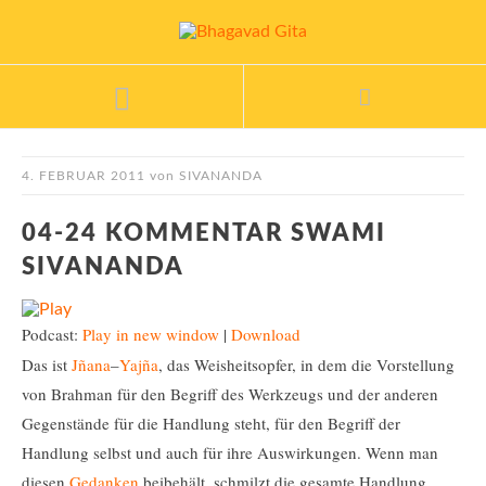
4. FEBRUAR 2011
von
SIVANANDA
04-24 KOMMENTAR SWAMI
SIVANANDA
Podcast:
Play in new window
|
Download
Das ist
Jñana
–
Yajña
, das Weisheitsopfer, in dem die Vorstellung
von Brahman für den Begriff des Werkzeugs und der anderen
Gegenstände für die Handlung steht, für den Begriff der
Handlung selbst und auch für ihre Auswirkungen. Wenn man
diesen
Gedanken
beibehält, schmilzt die gesamte Handlung