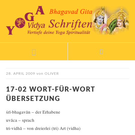
28. APRIL 2009
von
OLIVER
17-02 WORT-FÜR-WORT
ÜBERSETZUNG
śrī-bhagavān – der Erhabene
uvāca – sprach
tri-vidhā – von dreierlei (tri) Art (vidha)