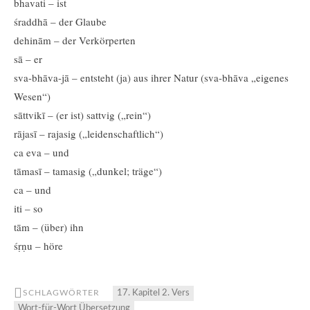
bhavati – ist
śraddhā – der Glaube
dehinām – der Verkörperten
sā – er
sva-bhāva-jā – entsteht (ja) aus ihrer Natur (sva-bhāva „eigenes
Wesen“)
sāttvikī – (er ist) sattvig („rein“)
rājasī – rajasig („leidenschaftlich“)
ca eva – und
tāmasī – tamasig („dunkel; träge“)
ca – und
iti – so
tām – (über) ihn
śṛṇu – höre
SCHLAGWÖRTER
17. Kapitel 2. Vers
Wort-für-Wort Übersetzung