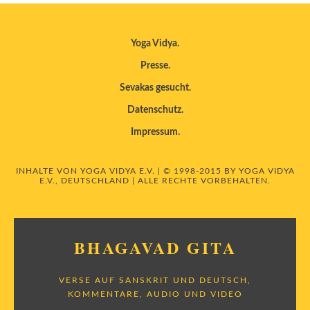
Yoga Vidya
Presse
Sevakas gesucht
Datenschutz
Impressum
INHALTE VON YOGA VIDYA E.V. | © 1998-2015 BY YOGA VIDYA
E.V., DEUTSCHLAND | ALLE RECHTE VORBEHALTEN.
BHAGAVAD GITA
VERSE AUF SANSKRIT UND DEUTSCH,
KOMMENTARE, AUDIO UND VIDEO