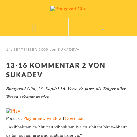
14. SEPTEMBER 2009
von
SUKADEVA
13-16 KOMMENTAR 2 VON
SUKADEV
Bhagavad Gita, 13. Kapitel 16. Vers: Es muss als Träger aller
Wesen erkannt werden
Podcast:
Play in new window
|
Download
„Avibhaktam ca bhutesu vibhaktam iva ca sthitam bhuta-bhartr
ca taj jneyam grasisnu prabhavisnu ca.“