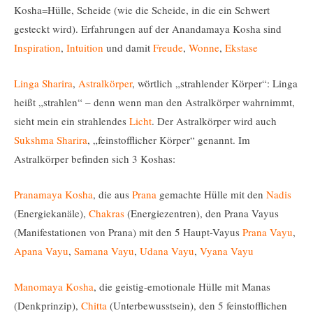
Kosha=Hülle, Scheide (wie die Scheide, in die ein Schwert
gesteckt wird). Erfahrungen auf der Anandamaya Kosha sind
Inspiration
,
Intuition
und damit
Freude
,
Wonne
,
Ekstase
Linga Sharira
,
Astralkörper
, wörtlich „strahlender Körper“: Linga
heißt „strahlen“ – denn wenn man den Astralkörper wahrnimmt,
sieht mein ein strahlendes
Licht
. Der Astralkörper wird auch
Sukshma Sharira
, „feinstofflicher Körper“ genannt. Im
Astralkörper befinden sich 3 Koshas:
Pranamaya Kosha
, die aus
Prana
gemachte Hülle mit den
Nadis
(Energiekanäle),
Chakras
(Energiezentren), den Prana Vayus
(Manifestationen von Prana) mit den 5 Haupt-Vayus
Prana Vayu
,
Apana Vayu
,
Samana
Vayu
,
Udana Vayu
,
Vyana Vayu
Manomaya Kosha
, die geistig-emotionale Hülle mit Manas
(Denkprinzip),
Chitta
(Unterbewusstsein), den 5 feinstofflichen