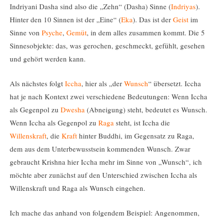
Indriyani Dasha sind also die „Zehn“ (Dasha) Sinne (
Indriyas
).
Hinter den 10 Sinnen ist der „Eine“ (
Eka
). Das ist der
Geist
im
Sinne von
Psyche
,
Gemüt
, in dem alles zusammen kommt. Die 5
Sinnesobjekte: das, was gerochen, geschmeckt, gefühlt, gesehen
und gehört werden kann.
Als nächstes folgt
Iccha
, hier als „der
Wunsch
“ übersetzt. Iccha
hat je nach Kontext zwei verschiedene Bedeutungen: Wenn Iccha
als Gegenpol zu
Dwesha
(Abneigung) steht, bedeutet es Wunsch.
Wenn Iccha als Gegenpol zu
Raga
steht, ist Iccha die
Willenskraft
, die
Kraft
hinter Buddhi, im Gegensatz zu Raga,
dem aus dem Unterbewusstsein kommenden Wunsch. Zwar
gebraucht Krishna hier Iccha mehr im Sinne von „Wunsch“, ich
möchte aber zunächst auf den Unterschied zwischen Iccha als
Willenskraft und Raga als Wunsch eingehen.
Ich mache das anhand von folgendem Beispiel: Angenommen,