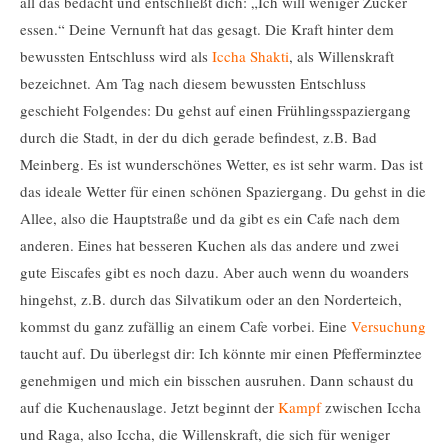
all das bedacht und entschließt dich: „Ich will weniger Zucker
essen.“ Deine Vernunft hat das gesagt. Die Kraft hinter dem
bewussten Entschluss wird als
Iccha Shakti
, als Willenskraft
bezeichnet. Am Tag nach diesem bewussten Entschluss
geschieht Folgendes: Du gehst auf einen Frühlingsspaziergang
durch die Stadt, in der du dich gerade befindest, z.B. Bad
Meinberg. Es ist wunderschönes Wetter, es ist sehr warm. Das ist
das ideale Wetter für einen schönen Spaziergang. Du gehst in die
Allee, also die Hauptstraße und da gibt es ein Cafe nach dem
anderen. Eines hat besseren Kuchen als das andere und zwei
gute Eiscafes gibt es noch dazu. Aber auch wenn du woanders
hingehst, z.B. durch das Silvatikum oder an den Norderteich,
kommst du ganz zufällig an einem Cafe vorbei. Eine
Versuchung
taucht auf. Du überlegst dir: Ich könnte mir einen Pfefferminztee
genehmigen und mich ein bisschen ausruhen. Dann schaust du
auf die Kuchenauslage. Jetzt beginnt der
Kampf
zwischen Iccha
und Raga, also Iccha, die Willenskraft, die sich für weniger