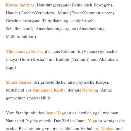
Karma Indriyas
(Handlungsorgane) Beine (sich Bewegen),
Hände (Greifen/Verändern), Mund (Essen/Kommunizieren),
Geschlechtsorgane (Fortpflanzung, schöpferische
Schaffenskraft), Ausscheidungsorgane (Ausscheidung,
Müllproduktion)
Vijnanamaya Kosha
, die „aus Erkenntnis (Vijnana) gemachte
(maya) Hülle (Kosha)“ mit Buddhi (Vernunft) und Ahamkara
(Ego)
Sthula Sharira
, der grobstoffliche, also physische Körper,
bestehend aus
Annamaya Kosha
, der aus
Nahrung
(Anna)
gemachten (maya) Hülle
Vom Standpunkt des
Jnana Yoga
ist es letztlich egal, wie man
Natur und Psyche einteilt. Das Ziel im Jnana
Yoga
ist weniger die
exakte Beschreibung von menschlichem Verhalten,
Denken
und