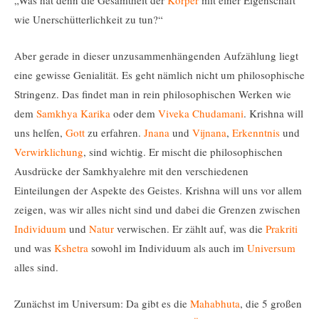
„Was hat denn die Gesamtheit der
Körper
mit einer Eigenschaft
wie Unerschütterlichkeit zu tun?“
Aber gerade in dieser unzusammenhängenden Aufzählung liegt
eine gewisse Genialität. Es geht nämlich nicht um philosophische
Stringenz. Das findet man in rein philosophischen Werken wie
dem
Samkhya Karika
oder dem
Viveka Chudamani
. Krishna will
uns helfen,
Gott
zu erfahren.
Jnana
und
Vijnana
,
Erkenntnis
und
Verwirklichung
, sind wichtig. Er mischt die philosophischen
Ausdrücke der Samkhyalehre mit den verschiedenen
Einteilungen der Aspekte des Geistes. Krishna will uns vor allem
zeigen, was wir alles nicht sind und dabei die Grenzen zwischen
Individuum
und
Natur
verwischen. Er zählt auf, was die
Prakriti
und was
Kshetra
sowohl im Individuum als auch im
Universum
alles sind.
Zunächst im Universum: Da gibt es die
Mahabhuta
, die 5 großen