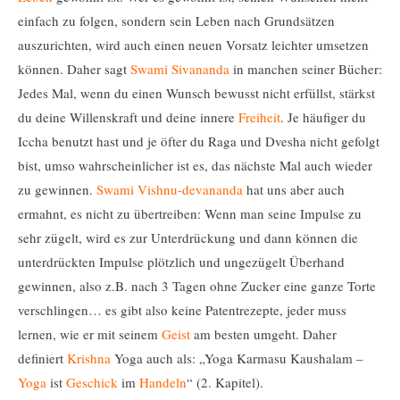
einfach zu folgen, sondern sein Leben nach Grundsätzen
auszurichten, wird auch einen neuen Vorsatz leichter umsetzen
können. Daher sagt
Swami
Sivananda
in manchen seiner Bücher:
Jedes Mal, wenn du einen Wunsch bewusst nicht erfüllst, stärkst
du deine Willenskraft und deine innere
Freiheit
. Je häufiger du
Iccha benutzt hast und je öfter du Raga und Dvesha nicht gefolgt
bist, umso wahrscheinlicher ist es, das nächste Mal auch wieder
zu gewinnen.
Swami
Vishnu-devananda
hat uns aber auch
ermahnt, es nicht zu übertreiben: Wenn man seine Impulse zu
sehr zügelt, wird es zur Unterdrückung und dann können die
unterdrückten Impulse plötzlich und ungezügelt Überhand
gewinnen, also z.B. nach 3 Tagen ohne Zucker eine ganze Torte
verschlingen… es gibt also keine Patentrezepte, jeder muss
lernen, wie er mit seinem
Geist
am besten umgeht. Daher
definiert
Krishna
Yoga auch als: „Yoga Karmasu Kaushalam –
Yoga
ist
Geschick
im
Handeln
“ (2. Kapitel).