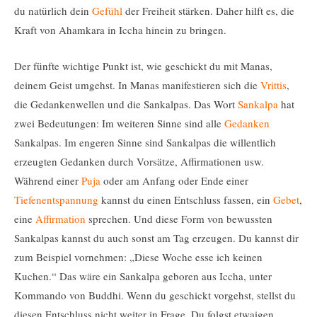
du natürlich dein
Gefühl
der Freiheit stärken. Daher hilft es, die
Kraft von Ahamkara in Iccha hinein zu bringen.
Der fünfte wichtige Punkt ist, wie geschickt du mit Manas,
deinem Geist umgehst. In Manas manifestieren sich die
Vrittis
,
die Gedankenwellen und die Sankalpas. Das Wort
Sankalpa
hat
zwei Bedeutungen: Im weiteren Sinne sind alle
Gedanken
Sankalpas. Im engeren Sinne sind Sankalpas die willentlich
erzeugten Gedanken durch Vorsätze, Affirmationen usw.
Während einer
Puja
oder am Anfang oder Ende einer
Tiefenentspannung
kannst du einen Entschluss fassen, ein
Gebet
,
eine
Affirmation
sprechen. Und diese Form von bewussten
Sankalpas kannst du auch sonst am Tag erzeugen. Du kannst dir
zum Beispiel vornehmen: „Diese Woche esse ich keinen
Kuchen.“ Das wäre ein Sankalpa geboren aus Iccha, unter
Kommando von Buddhi. Wenn du geschickt vorgehst, stellst du
diesen Entschluss nicht weiter in Frage. Du folgst etwaigen