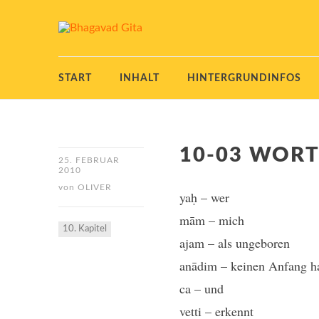
START
INHALT
HINTERGRUNDINFOS
10-03 WOR
25. FEBRUAR
2010
von
OLIVER
yaḥ – wer
mām – mich
10. Kapitel
ajam – als ungeboren
anādim – keinen Anfang h
ca – und
vetti – erkennt