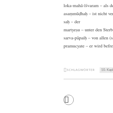
loka-mahā-īśvaram – als de
asaṃmūḍhaḥ – ist nicht ve
saḥ – der
martyeṣu – unter den Sterb
sarva-pāpaiḥ – von allen (
pramucyate – er wird befre
SCHLAGWÖRTER
10. Kapi