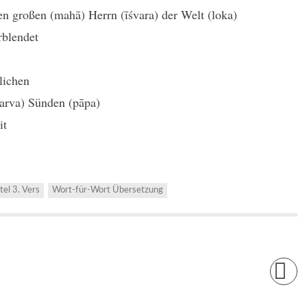
n großen (mahā) Herrn (īśvara) der Welt (loka)
rblendet
lichen
sarva) Sünden (pāpa)
it
tel 3. Vers
Wort-für-Wort Übersetzung