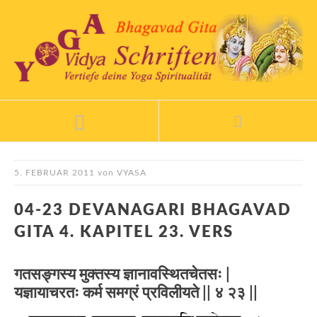
5. FEBRUAR 2011
von
VYASA
04-23 DEVANAGARI BHAGAVAD
GITA 4. KAPITEL 23. VERS
गतसङ्गस्य मुक्तस्य ज्ञानावस्थितचेतसः |
यज्ञायाचरतः कर्म समग्रं प्रविलीयते || ४ २३ ||