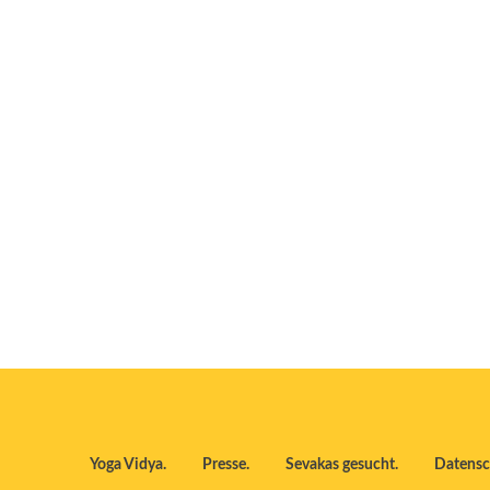
Yoga Vidya
Presse
Sevakas gesucht
Datensc