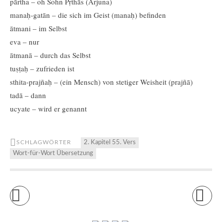
pārtha – oh Sohn Pṛthās (Arjuna)
manaḥ-gatān – die sich im Geist (manaḥ) befinden
ātmani – im Selbst
eva – nur
ātmanā – durch das Selbst
tuṣṭaḥ – zufrieden ist
sthita-prajñaḥ – (ein Mensch) von stetiger Weisheit (prajñā)
tadā – dann
ucyate – wird er genannt
SCHLAGWÖRTER
2. Kapitel 55. Vers
Wort-für-Wort Übersetzung