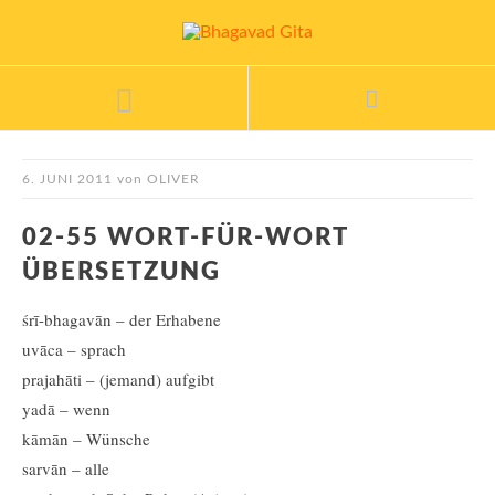
6. JUNI 2011
von
OLIVER
02-55 WORT-FÜR-WORT
ÜBERSETZUNG
śrī-bhagavān – der Erhabene
uvāca – sprach
prajahāti – (jemand) aufgibt
yadā – wenn
kāmān – Wünsche
sarvān – alle