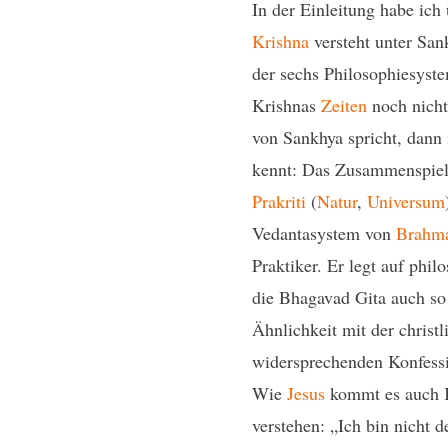
In der Einleitung habe ich
Krishna
versteht unter Sa
der sechs Philosophiesyst
Krishnas
Zeiten
noch nicht
von Sankhya spricht, dann 
kennt: Das Zusammenspiel
Prakriti
(
Natur
,
Universum
Vedantasystem von
Brahm
Praktiker. Er legt auf phi
die Bhagavad Gita auch so u
Ähnlichkeit mit der christl
widersprechenden Konfessi
Wie
Jesus
kommt es auch Kr
verstehen: „Ich bin nicht 