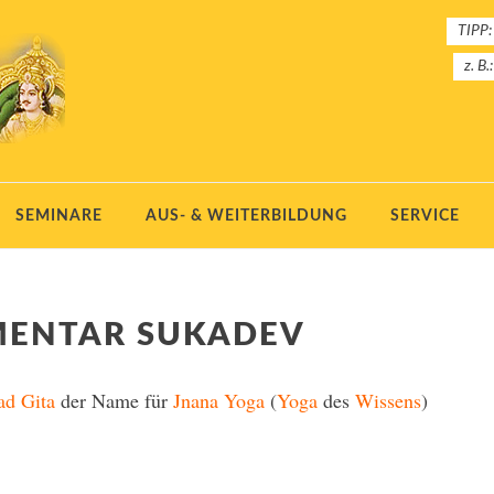
TIPP:
z. B.
SEMINARE
AUS- & WEITERBILDUNG
SERVICE
MENTAR SUKADEV
ad Gita
der Name für
Jnana Yoga
(
Yoga
des
Wissens
)