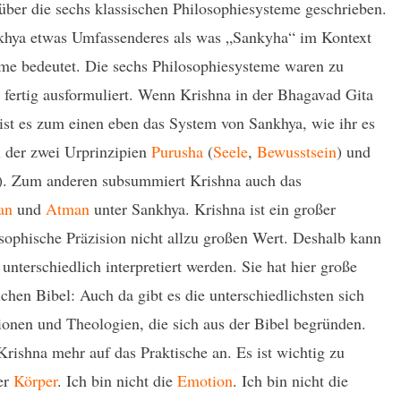
 über die sechs klassischen Philosophiesysteme geschrieben.
nkhya etwas Umfassenderes als was „Sankyha“ im Kontext
eme bedeutet. Die sechs Philosophiesysteme waren zu
 fertig ausformuliert. Wenn Krishna in der Bhagavad Gita
ist es zum einen eben das System von Sankhya, wie ihr es
 der zwei Urprinzipien
Purusha
(
Seele
,
Bewusstsein
) und
). Zum anderen subsummiert Krishna auch das
an
und
Atman
unter Sankhya. Krishna ist ein großer
losophische Präzision nicht allzu großen Wert. Deshalb kann
nterschiedlich interpretiert werden. Sie hat hier große
ichen Bibel: Auch da gibt es die unterschiedlichsten sich
onen und Theologien, die sich aus der Bibel begründen.
ishna mehr auf das Praktische an. Es ist wichtig zu
der
Körper
. Ich bin nicht die
Emotion
. Ich bin nicht die