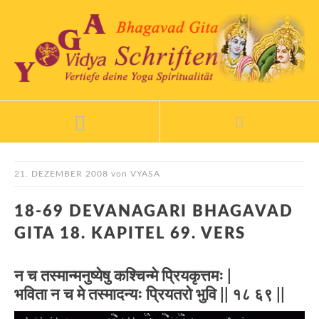
21. DEZEMBER 2008
von
VYASA
18-69 DEVANAGARI BHAGAVAD
GITA 18. KAPITEL 69. VERS
न च तस्मान्मनुष्येषु कश्चिन्मे प्रियकृत्तमः |
भविता न च मे तस्मादन्यः प्रियतरो भुवि || १८ ६९ ||