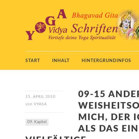
START
INHALT
HINTERGRUNDINFOS
09-15 ANDE
15. APRIL 2010
WEISHEITS
von
VYASA
MICH, DER 
09. Kapitel
ALS DAS EI