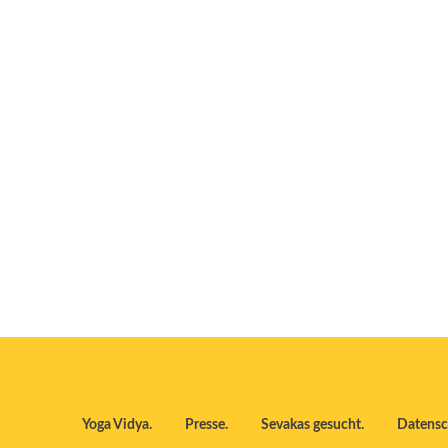
Yoga Vidya
Presse
Sevakas gesucht
Datensc