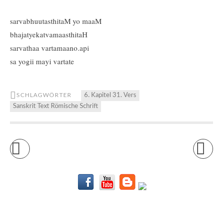
sarvabhuutasthitaM yo maaM
bhajatyekatvamaasthitaH
sarvathaa vartamaano.api
sa yogii mayi vartate
SCHLAGWÖRTER
6. Kapitel 31. Vers
Sanskrit Text Römische Schrift