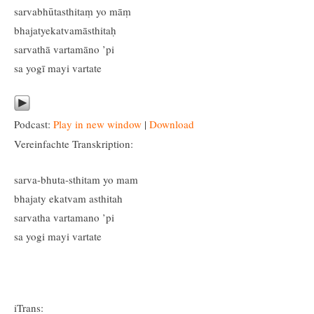
sarvabhūtasthitaṃ yo māṃ
bhajatyekatvamāsthitaḥ
sarvathā vartamāno ’pi
sa yogī mayi vartate
Podcast:
Play in new window
|
Download
Vereinfachte Transkription:
sarva-bhuta-sthitam yo mam
bhajaty ekatvam asthitah
sarvatha vartamano ’pi
sa yogi mayi vartate
iTrans: