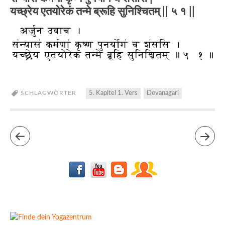
यच्छ्रेय एतयोरेकं तन्मे ब्रूहि सुनिश्चितम् || ५ १ ||
SCHLAGWÖRTER
5. Kapitel 1. Vers
Devanagari