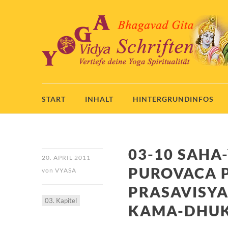
START
INHALT
HINTERGRUNDINFOS
03-10 SAHA
20. APRIL 2011
PUROVACA 
von
VYASA
PRASAVISYA
03. Kapitel
KAMA-DHU