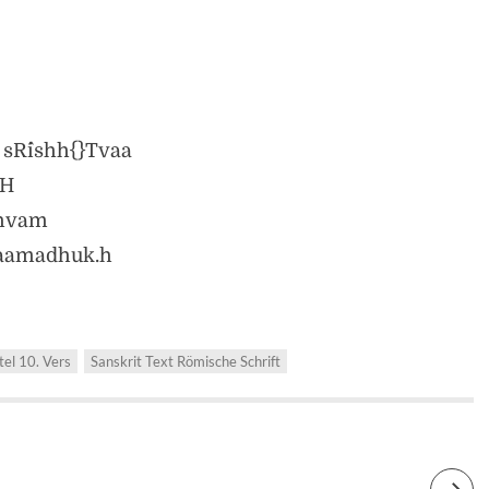
sR^ishh{}Tvaa
iH
dhvam
kaamadhuk.h
tel 10. Vers
Sanskrit Text Römische Schrift