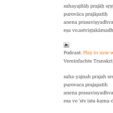
sahayajñāḥ prajāḥ sṛṣ
purovāca prajāpatiḥ
anena prasaviṣyadhv
eṣa vo.astviṣṭakāmad
Podcast:
Play in new
Vereinfachte Transkri
saha-yajnah prajah sr
purovaca prajapatih
anena prasavisyadhv
esa vo ’stv ista-kama