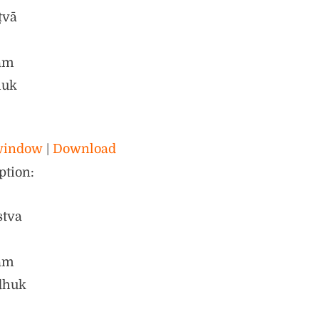
ṭvā
am
huk
 window
|
Download
ption:
stva
am
-dhuk