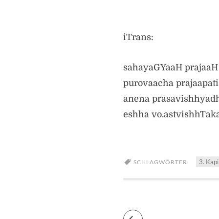
iTrans:
sahayaGYaaH prajaaH 
purovaacha prajaapat
anena prasavishhya
eshha vo.astvishhTa
3. Kapi
SCHLAGWÖRTER