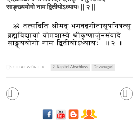
साङ्ख्ययोगो नाम द्वितीयोऽध्यायः || २ ||
SCHLAGWÖRTER
2. Kapitel Abschluss
Devanagari