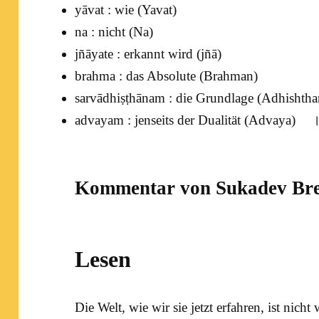
yāvat : wie (
Yavat
)
na : nicht (
Na
)
jñāyate : erkannt wird (
jñā
)
brahma : das Absolute (
Brahman
)
sarvādhiṣṭhānam : die Grundlage (
Adhishtha
advayam : jenseits der Dualität (
Advaya
) ॥
Kommentar von Sukadev Bre
Lesen
Die Welt, wie wir sie jetzt erfahren, ist nicht