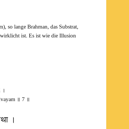
am
), so lange Brahman, das Substrat,
rklicht ist. Es ist wie die Illusion
ā ।
advayam ॥ 7 ॥
 यथा ।