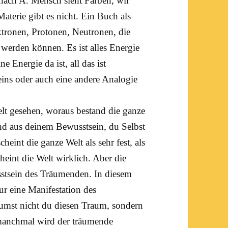
 nach A. Mensch sieht Farben, wir
 Materie gibt es nicht. Ein Buch als
ektronen, Protonen, Neutronen, die
werden können. Es ist alles Energie
eine
Energie
da ist, all das ist
eins oder auch eine andere Analogie
elt gesehen, woraus bestand die ganze
and aus deinem
Bewusstsein
, du Selbst
heint die ganze Welt als sehr fest, als
heint die Welt wirklich. Aber die
stsein des Träumenden. In diesem
nur eine Manifestation des
äumst nicht du diesen
Traum
, sondern
manchmal wird der träumende