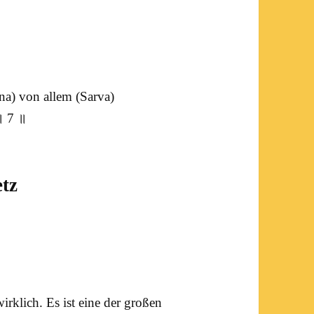
na
) von allem (
Sarva
)
 7 ॥
tz
 wirklich. Es ist eine der großen