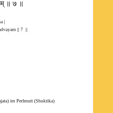
्वयम् ॥ ७ ॥
a |
dvayam || 7 ||
jata
) im Perlmutt (
Shuktika
)