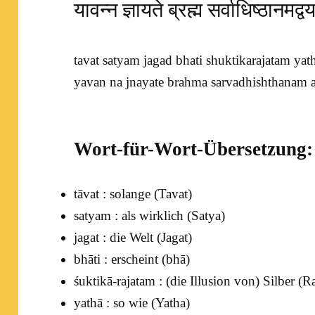
यावन्न ज्ञायते ब्रह्म सर्वाधिष्ठानमद
tavat satyam jagad bhati shuktikarajatam yath
yavan na jnayate brahma sarvadhishthanam a
Wort-für-Wort-Übersetzung:
tāvat : solange (
Tavat
)
satyam : als wirklich (
Satya
)
jagat : die Welt (
Jagat
)
bhāti : erscheint (
bhā
)
śuktikā-rajatam : (die Illusion von) Silber (
Ra
yathā : so wie (
Yatha
)