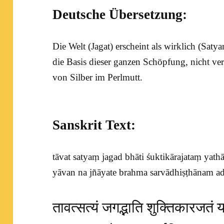
Deutsche Übersetzung:
Die Welt (Jagat) erscheint als wirklich (
Saty
die Basis dieser ganzen Schöpfung, nicht verwi
von Silber im Perlmutt.
Sanskrit Text:
tāvat satyaṃ jagad bhāti śuktikārajataṃ yath
yāvan na jñāyate brahma sarvādhiṣṭhānam 
तावत्सत्यं जगद्भाति शुक्तिकारजतं