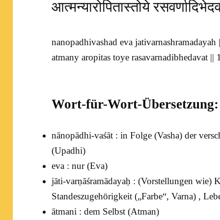
आत्मन्यारोपितास्तोये रसवर्णादिभे
nanopadhivashad eva jativarnashramadayah 
atmany aropitas toye rasavarnadibhedavat || 1
Wort-für-Wort-Übersetzung:
nānopādhi-vaśāt : in Folge (
Vasha
) der vers
(
Upadhi
)
eva : nur (
Eva
)
jāti-varṇāśramādayaḥ : (Vorstellungen wie) 
Standeszugehörigkeit („Farbe“,
Varna
) , Leb
ātmani : dem Selbst (
Atman
)