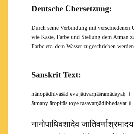
Deutsche Übersetzung:
Durch seine Verbindung mit verschiedenen 
wie Kaste, Farbe und Stellung dem
Atman
zu
Farbe etc. dem Wasser zugeschrieben werden
Sanskrit Text:
nānopādhivaśād eva jātivarṇāśramādayaḥ ।
ātmany āropitās toye rasavarṇādibhedavat ॥
नानोपाधिवशादेव जातिवर्णाश्रमाद