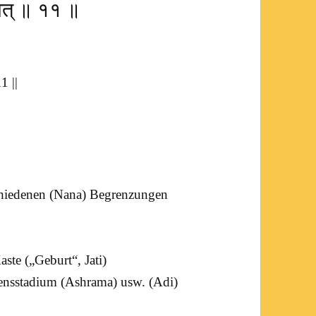
दवत् ॥ ११ ॥
|
1 ||
chiedenen (
Nana
) Begrenzungen
Kaste („Geburt“,
Jati
)
ensstadium (
Ashrama
) usw. (
Adi
)