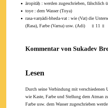
āropitāḥ : werden zugeschrieben, fälschlich ü
toye : dem Wasser (
Toya
)
rasa-varṇādi-bheda-vat : wie (
Vat
) die Unter
(
Rasa
), Farbe (
Varna
) usw. (
Adi
) ॥ 11 ॥
Kommentar von Sukadev Bre
Lesen
Durch seine Verbindung mit verschiedenen
wie Kaste, Farbe und Stellung dem Atman z
Farbe usw. dem Wasser zugeschrieben werd