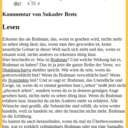
dhṛ
) ॥ 55 ॥
Kommentar von Sukadev Bretz
Lesen
Erkenne das als Brahman, das, wenn es gesehen wird, nichts mehr
zu sehen übrig lässt; das, wenn man dies geworden ist, keine
neuerliche Geburt in dieser Welt nach sich zieht und das, wenn es
erkannt wird, nichts anderes zu erkennen übrig lässt.
Hier beschreibt er: Was ist
Brahman
? Und welche Wirkung hat es,
Brahman zu haben? Das ist ja jetzt die ganze Reihe der Verse, wo
Shankaracharya
darüber spricht. Wie wirst du sein, wenn du
gottverwirklicht bist? Wenn du Brahman verwirklicht hast? Wenn
du
Jivanmukta
bist? Und so sagt er: Brahman, das Unendliche und
Ewige, ist, wenn du es einmal gesehen hast („sehen“ heißt jetzt nicht
„physisch sehen“, sondern wenn du es in deinem geistigen Auge
gesehen hast), nichts mehr zu sehen übrig lässt. Wenn du Brahman
erfahren hast, brauchst du nichts Anderes mehr zu erfahren. Alle
Wünsche sind gestillt, alle Sehnsüchte sind erfüllt, du wirst weiter
handeln, weil zu handeln ist, aber du brauchst nichts mehr. Brahman
ist die Erfüllung.
So kannst du auch herausfinden, wenn du mal im Überbewusstsein
bist, war es wirklich vollständiges Brahman oder nur eine Samadhi-