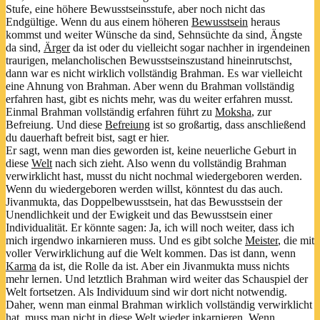
Stufe, eine höhere Bewusstseinsstufe, aber noch nicht das
Endgültige. Wenn du aus einem höheren
Bewusstsein
heraus
kommst und weiter Wünsche da sind, Sehnsüchte da sind, Ängste
da sind,
Ärger
da ist oder du vielleicht sogar nachher in irgendeinen
traurigen, melancholischen Bewusstseinszustand hineinrutschst,
dann war es nicht wirklich vollständig Brahman. Es war vielleicht
eine Ahnung von Brahman. Aber wenn du Brahman vollständig
erfahren hast, gibt es nichts mehr, was du weiter erfahren musst.
Einmal Brahman vollständig erfahren führt zu
Moksha
, zur
Befreiung. Und diese
Befreiung
ist so großartig, dass anschließend
du dauerhaft befreit bist, sagt er hier.
Er sagt, wenn man dies geworden ist, keine neuerliche Geburt in
diese
Welt
nach sich zieht. Also wenn du vollständig Brahman
verwirklicht hast, musst du nicht nochmal wiedergeboren werden.
Wenn du wiedergeboren werden willst, könntest du das auch.
Jivanmukta, das Doppelbewusstsein, hat das Bewusstsein der
Unendlichkeit und der Ewigkeit und das Bewusstsein einer
Individualität. Er könnte sagen: Ja, ich will noch weiter, dass ich
mich irgendwo inkarnieren muss. Und es gibt solche
Meister
, die mit
voller Verwirklichung auf die Welt kommen. Das ist dann, wenn
Karma
da ist, die Rolle da ist. Aber ein Jivanmukta muss nichts
mehr lernen. Und letztlich Brahman wird weiter das Schauspiel der
Welt fortsetzen. Als Individuum sind wir dort nicht notwendig.
Daher, wenn man einmal Brahman wirklich vollständig verwirklicht
hat, muss man nicht in diese Welt wieder inkarnieren. Wenn