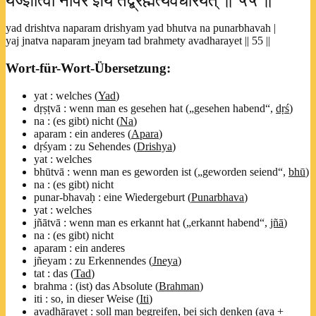
यज्ज्ञात्वा नापरं ज्ञेयं तद्ब्रह्मेत्यवधारयेत् ॥ ५५ ॥
yad drishtva naparam drishyam yad bhutva na punarbhavah |
yaj jnatva naparam jneyam tad brahmety avadharayet || 55 ||
Wort-für-Wort-Übersetzung:
yat : welches (
Yad
)
dṛṣṭvā : wenn man es gesehen hat („gesehen habend“,
dṛś
)
na : (es gibt) nicht (
Na
)
aparam : ein anderes (
Apara
)
dṛśyam : zu Sehendes (
Drishya
)
yat : welches
bhūtvā : wenn man es geworden ist („geworden seiend“,
bhū
)
na : (es gibt) nicht
punar-bhavaḥ : eine Wiedergeburt (
Punarbhava
)
yat : welches
jñātvā : wenn man es erkannt hat („erkannt habend“,
jñā
)
na : (es gibt) nicht
aparam : ein anderes
jñeyam : zu Erkennendes (
Jneya
)
tat : das (
Tad
)
brahma : (ist) das Absolute (
Brahman
)
iti : so, in dieser Weise (
Iti
)
avadhārayet : soll man begreifen, bei sich denken (ava +