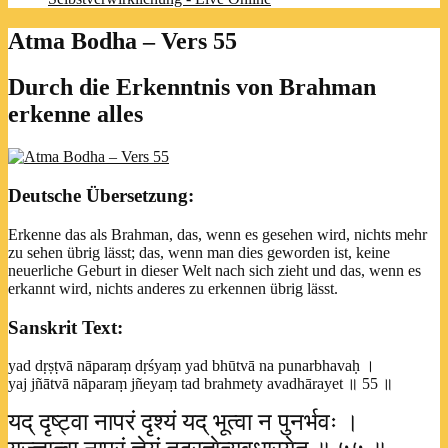
Atma Bodha – Vers 55
Durch die Erkenntnis von Brahman
erkenne alles
Deutsche Übersetzung:
Erkenne das als Brahman, das, wenn es gesehen wird, nichts mehr
zu sehen übrig lässt; das, wenn man dies geworden ist, keine
neuerliche Geburt in dieser Welt nach sich zieht und das, wenn es
erkannt wird, nichts anderes zu erkennen übrig lässt.
Sanskrit Text:
yad dṛṣṭvā nāparaṃ dṛśyaṃ yad bhūtvā na punarbhavaḥ ।
yaj jñātvā nāparaṃ jñeyaṃ tad brahmety avadhārayet ॥ 55 ॥
यद् दृष्ट्वा नापरं दृश्यं यद् भूत्वा न पुनर्भवः ।