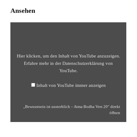
Ansehen
„BEWUSSTSEIN
IST
UNSTERBLICH
–
ATMA
BODHA
VERS
20“
Hier klicken, um den Inhalt von YouTube anzuzeigen.
VON
YOUTUBE
Erfahre mehr in der
Datenschutzerklärung von
ANZEIGEN
YouTube
.
Inhalt von YouTube immer anzeigen
„Bewusstsein ist unsterblich – Atma Bodha Vers 20“ direkt
öffnen