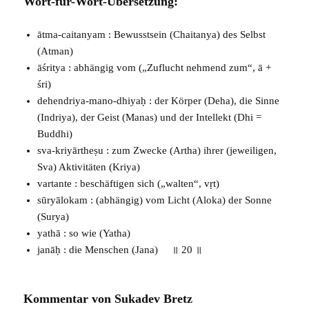
Wort-für-Wort-Übersetzung:
ātma-caitanyam : Bewusstsein (
Chaitanya
) des Selbst
(
Atman
)
āśritya : abhängig vom („Zuflucht nehmend zum“, ā +
śri
)
dehendriya-mano-dhiyaḥ : der Körper (
Deha
), die Sinne
(
Indriya
), der Geist (
Manas
) und der Intellekt (
Dhi
=
Buddhi
)
sva-kriyārtheṣu : zum Zwecke (
Artha
) ihrer (jeweiligen,
Sva
) Aktivitäten (
Kriya
)
vartante : beschäftigen sich („walten“,
vṛt
)
sūryālokam : (abhängig) vom Licht (
Aloka
) der Sonne
(
Surya
)
yathā : so wie (
Yatha
)
janāḥ : die Menschen (
Jana
) ॥ 20 ॥
Kommentar von Sukadev Bretz