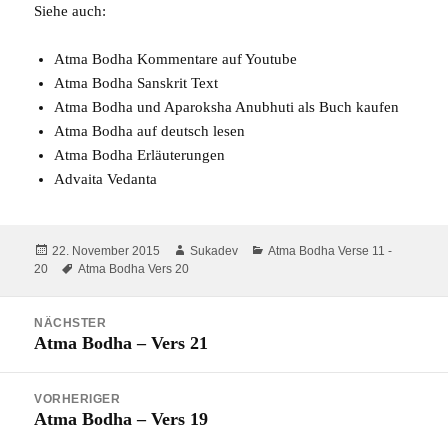
Siehe auch:
Atma Bodha Kommentare auf Youtube
Atma Bodha Sanskrit Text
Atma Bodha und Aparoksha Anubhuti
als Buch kaufen
Atma Bodha auf deutsch
lesen
Atma Bodha
Erläuterungen
Advaita Vedanta
Veröffentlicht
Autor
Kategorien
22. November 2015
Sukadev
Atma Bodha Verse 11 -
am
Schlagwörter
20
Atma Bodha Vers 20
Beitragsnavigation
NÄCHSTER
Atma Bodha – Vers 21
Nächster
Beitrag:
VORHERIGER
Atma Bodha – Vers 19
Vorheriger
Beitrag: