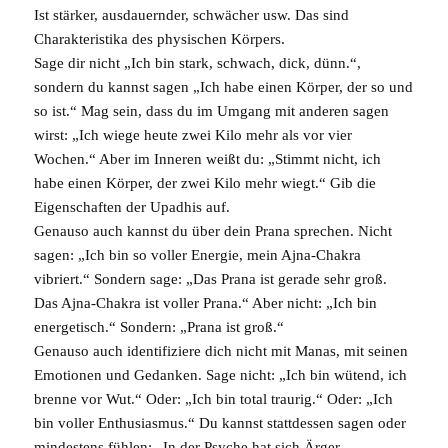
Ist stärker, ausdauernder, schwächer usw. Das sind
Charakteristika des physischen Körpers.
Sage dir nicht „Ich bin stark, schwach, dick, dünn.“,
sondern du kannst sagen „Ich habe einen Körper, der so und
so ist.“ Mag sein, dass du im Umgang mit anderen sagen
wirst: „Ich wiege heute zwei Kilo mehr als vor vier
Wochen.“ Aber im Inneren weißt du: „Stimmt nicht, ich
habe einen Körper, der zwei Kilo mehr wiegt.“ Gib die
Eigenschaften der Upadhis auf.
Genauso auch kannst du über dein
Prana
sprechen. Nicht
sagen: „Ich bin so voller Energie, mein
Ajna-Chakra
vibriert.“ Sondern sage: „Das Prana ist gerade sehr groß.
Das Ajna-Chakra ist voller Prana.“ Aber nicht: „Ich bin
energetisch.“ Sondern: „Prana ist groß.“
Genauso auch identifiziere dich nicht mit
Manas
, mit seinen
Emotionen und Gedanken. Sage nicht: „Ich bin wütend, ich
brenne vor Wut.“ Oder: „Ich bin total traurig.“ Oder: „Ich
bin voller Enthusiasmus.“ Du kannst stattdessen sagen oder
mindestens fühlen: „In der Psyche hat sich Ärger