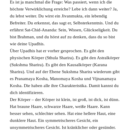
Es ist ja manchmal die Frage: Was passiert, wenn ich die
höchste Verwirklichung erreiche? Lebe ich dann weiter? Ja,
du lebst weiter. Du wirst ein Jivanmukta, ein lebendig
Befreiter. Du erkennst, das sagt er, Selbsterkenntnis. Und du
erfährst
Sat-Chid-Ananda
: Sein, Wissen, Glückseligkeit. Du
bist Brahman, und du hörst auf zu denken, dass du so bist
wie deine Upadhis.
Über
Upadhis
hat er vorher gesprochen. Es gibt den
physischen Körper (
Sthula Sharira
). Es gibt den Astralkörper
(
Sukshma Sharira
). Es gibt den Kausalkörper (
Karana
Sharira
). Und auf der Ebene Sukshma Sharira wiederum gibt
es
Pranamaya Kosha
,
Manomaya Kosha
und
Vijnanamaya
Kosha
. Die haben alle ihre Charakteristika. Damit kannst du
dich identifizieren.
Der Körper – der
Körper
ist klein, ist groß, ist dick, ist dünn.
Hat braune Haare, schwarze Haare, weiße Haare. Kann
besser sehen, schlechter sehen. Hat eine hellere Haut, eine
dunklere Haut. Ein symmetrischeres Gesicht, ein
unsymmetrischeres Gesicht. Ist kränklicher oder gesünder.