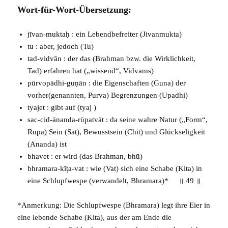
Wort-für-Wort-Übersetzung:
jīvan-muktaḥ : ein Lebendbefreiter (
Jivanmukta
)
tu : aber, jedoch (
Tu
)
tad-vidvān : der das (Brahman bzw. die Wirklichkeit,
Tad
) erfahren hat („wissend“,
Vidvams
)
pūrvopādhi-guṇān : die Eigenschaften (
Guna
) der
vorher(genannten,
Purva
) Begrenzungen (
Upadhi
)
tyajet : gibt auf (
tyaj
)
sac-cid-ānanda-rūpatvāt : da seine wahre Natur („Form“,
Rupa
) Sein (
Sat
), Bewusstsein (
Chit
) und Glückseligkeit
(
Ananda
) ist
bhavet : er wird (das Brahman,
bhū
)
bhramara-kīṭa-vat : wie (
Vat
) sich eine Schabe (
Kita
) in
eine Schlupfwespe (verwandelt,
Bhramara
)* ॥ 49 ॥
*Anmerkung: Die Schlupfwespe (
Bhramara
) legt ihre Eier in
eine lebende Schabe (
Kita
), aus der am Ende die