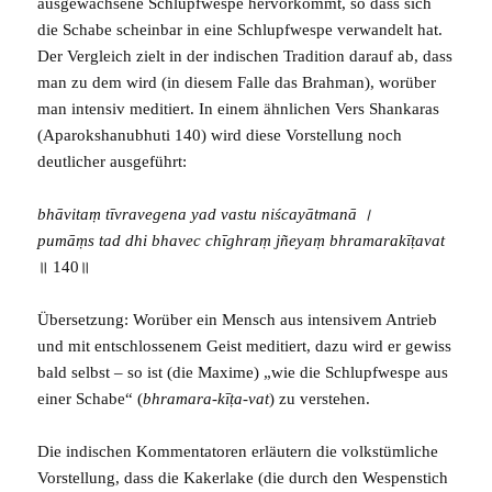
ausgewachsene Schlupfwespe hervorkommt, so dass sich
die Schabe scheinbar in eine Schlupfwespe verwandelt hat.
Der Vergleich zielt in der indischen Tradition darauf ab, dass
man zu dem wird (in diesem Falle das
Brahman
), worüber
man intensiv meditiert. In einem ähnlichen Vers Shankaras
(
Aparokshanubhuti
140) wird diese Vorstellung noch
deutlicher ausgeführt:
bhāvitaṃ tīvravegena yad vastu niścayātmanā ।
pumāṃs tad dhi bhavec chīghraṃ jñeyaṃ bhramarakīṭavat
॥ 140॥
Übersetzung: Worüber ein Mensch aus intensivem Antrieb
und mit entschlossenem Geist meditiert, dazu wird er gewiss
bald selbst – so ist (die Maxime) „wie die Schlupfwespe aus
einer Schabe“ (
bhramara-kīṭa-vat
) zu verstehen.
Die indischen Kommentatoren erläutern die volkstümliche
Vorstellung, dass die Kakerlake (die durch den Wespenstich