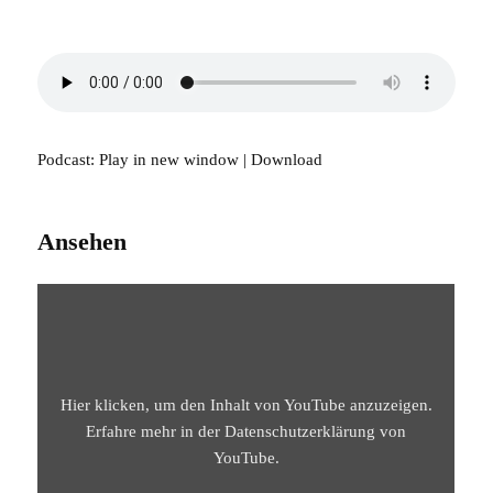
Podcast:
Play in new window
|
Download
Ansehen
„DIE
NATUR
DES
LEBENDIG
BEFREITEN
WEISEN
–
ATMA
Hier klicken, um den Inhalt von YouTube anzuzeigen.
BODHA
VERS
Erfahre mehr in der
Datenschutzerklärung von
49“
YouTube
.
VON
YOUTUBE
ANZEIGEN