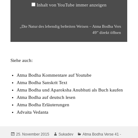
Inhalt von YouTube immer anzeigen
„Die Natur des lebendig befreiten Weisen – Atma Bodha Vers
49“ direkt öffnen
Siehe auch:
Atma Bodha Kommentare auf Youtube
Atma Bodha Sanskrit Text
Atma Bodha und Aparoksha Anubhuti
als Buch kaufen
Atma Bodha auf deutsch
lesen
Atma Bodha
Erläuterungen
Advaita Vedanta
Veröffentlicht
Autor
Kategorien
25. November 2015
Sukadev
Atma Bodha Verse 41 -