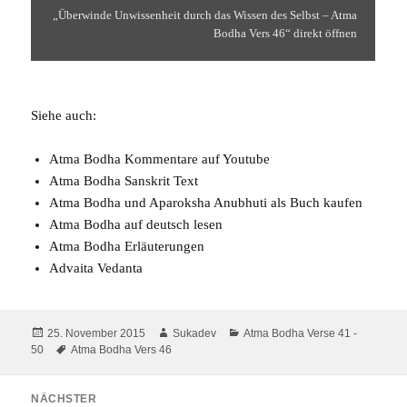
„Überwinde Unwissenheit durch das Wissen des Selbst – Atma
Bodha Vers 46“ direkt öffnen
Siehe auch:
Atma Bodha Kommentare auf Youtube
Atma Bodha Sanskrit Text
Atma Bodha und Aparoksha Anubhuti
als Buch kaufen
Atma Bodha auf deutsch
lesen
Atma Bodha
Erläuterungen
Advaita Vedanta
Veröffentlicht
Autor
Kategorien
25. November 2015
Sukadev
Atma Bodha Verse 41 -
am
Schlagwörter
50
Atma Bodha Vers 46
Beitragsnavigation
NÄCHSTER