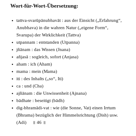
Wort-für-Wort-Übersetzung:
tattva-svarūpānubhavāt : aus der Einsicht („Erfahrung“,
Anubhava
) in die wahren Natur („eigene Form“,
Svarupa
) der Wirklichkeit (
Tattva
)
utpannam : entstanden (
Utpanna
)
jñānam : das Wissen (
Jnana
)
añjasā : sogleich, sofort (
Anjasa
)
aham : ich (
Aham
)
mama : mein (
Mama
)
iti : des Inhalts („so“,
Iti
)
ca : und (
Cha
)
ajñānam : die Unwissenheit (
Ajnana
)
bādhate : beseitigt (
bādh
)
dig-bhramādi-vat : wie (die Sonne,
Vat
) einen Irrtum
(
Bhrama
) bezüglich der Himmelsrichtung (
Dish
) usw.
(
Adi
) ॥ 46 ॥