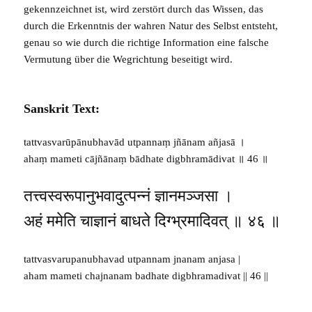
gekennzeichnet ist, wird zerstört durch das Wissen, das
durch die Erkenntnis der wahren Natur des Selbst entsteht,
genau so wie durch die richtige Information eine falsche
Vermutung über die Wegrichtung beseitigt wird.
Sanskrit Text:
tattvasvarūpānubhavād utpannaṃ jñānam añjasā ।
ahaṃ mameti cājñānaṃ bādhate digbhramādivat ॥ 46 ॥
तत्त्वस्वरूपानुभवादुत्पन्नं ज्ञानमञ्जसा ।
अहं ममेति चाज्ञानं बाधते दिग्भ्रमादिवत् ॥ ४६ ॥
tattvasvarupanubhavad utpannam jnanam anjasa |
aham mameti chajnanam badhate digbhramadivat || 46 ||