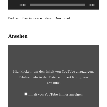
Audio-
00:00
00:00
Player
Podcast:
Play in new window
|
Download
Ansehen
„ÜBERWINDE
UNWISSENHEIT
DURCH
DAS
WISSEN
DES
SELBST
–
Hier klicken, um den Inhalt von YouTube anzuzeigen.
ATMA
BODHA
Erfahre mehr in der
Datenschutzerklärung von
VERS
YouTube
.
46“
VON
YOUTUBE
ANZEIGEN
Inhalt von YouTube immer anzeigen