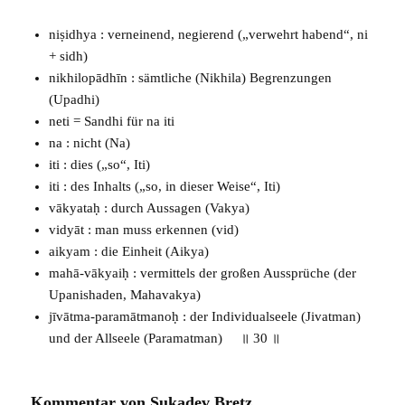
niṣidhya : verneinend, negierend („verwehrt habend“, ni
+
sidh
)
nikhilopādhīn : sämtliche (
Nikhila
) Begrenzungen
(
Upadhi
)
neti =
Sandhi
für na iti
na : nicht (
Na
)
iti : dies („so“,
Iti
)
iti : des Inhalts („so, in dieser Weise“,
Iti
)
vākyataḥ : durch Aussagen (
Vakya
)
vidyāt : man muss erkennen (
vid
)
aikyam : die Einheit (
Aikya
)
mahā-vākyaiḥ : vermittels der großen Aussprüche (der
Upanishaden
,
Mahavakya
)
jīvātma-paramātmanoḥ : der Individualseele (
Jivatman
)
und der Allseele (
Paramatman
) ॥ 30 ॥
Kommentar von Sukadev Bretz