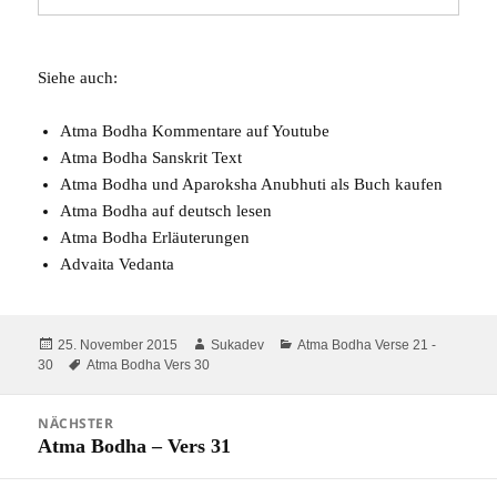
Siehe auch:
Atma Bodha Kommentare auf Youtube
Atma Bodha Sanskrit Text
Atma Bodha und Aparoksha Anubhuti
als Buch kaufen
Atma Bodha auf deutsch
lesen
Atma Bodha
Erläuterungen
Advaita Vedanta
Veröffentlicht
Autor
Kategorien
25. November 2015
Sukadev
Atma Bodha Verse 21 -
am
Schlagwörter
30
Atma Bodha Vers 30
Beitragsnavigation
NÄCHSTER
Atma Bodha – Vers 31
Nächster
Beitrag: