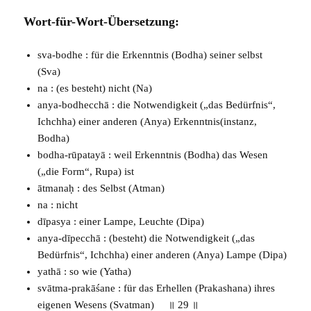
Wort-für-Wort-Übersetzung:
sva-bodhe : für die Erkenntnis (
Bodha
) seiner selbst
(
Sva
)
na : (es besteht) nicht (
Na
)
anya-bodhecchā : die Notwendigkeit („das Bedürfnis“,
Ichchha
) einer anderen (
Anya
) Erkenntnis(instanz,
Bodha
)
bodha-rūpatayā : weil Erkenntnis (
Bodha
) das Wesen
(„die Form“,
Rupa
) ist
ātmanaḥ : des Selbst (
Atman
)
na : nicht
dīpasya : einer Lampe, Leuchte (
Dipa
)
anya-dīpecchā : (besteht) die Notwendigkeit („das
Bedürfnis“,
Ichchha
) einer anderen (
Anya
) Lampe (
Dipa
)
yathā : so wie (
Yatha
)
svātma-prakāśane : für das Erhellen (
Prakashana
) ihres
eigenen Wesens (
Svatman
) ॥ 29 ॥