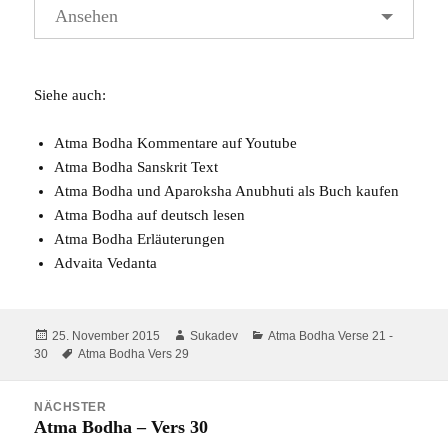
Ansehen
Siehe auch:
Atma Bodha Kommentare auf Youtube
Atma Bodha Sanskrit Text
Atma Bodha und Aparoksha Anubhuti
als Buch kaufen
Atma Bodha auf deutsch
lesen
Atma Bodha
Erläuterungen
Advaita Vedanta
Veröffentlicht
Autor
Kategorien
25. November 2015
Sukadev
Atma Bodha Verse 21 -
am
Schlagwörter
30
Atma Bodha Vers 29
Beitragsnavigation
NÄCHSTER
Atma Bodha – Vers 30
Nächster