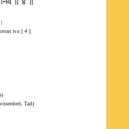
शुमानिव ॥ ४ ॥
 |
an iva || 4 ||
a
)
wissenheit,
Tad
)