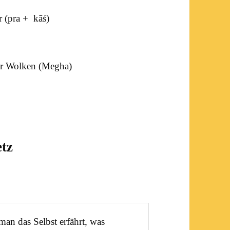
ar (pra +
kāś
)
er Wolken (
Megha
)
tz
man das Selbst erfährt, was