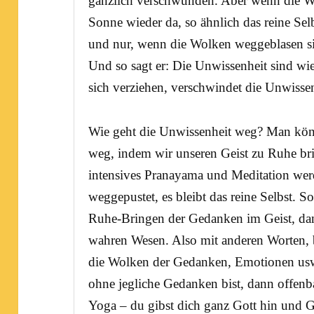
gänzlich verschwunden. Aber wenn die Wol
Sonne wieder da, so ähnlich das reine Selb
und nur, wenn die Wolken weggeblasen sin
Und so sagt er: Die Unwissenheit sind w
sich verziehen, verschwindet die
Unwissen
Wie geht die Unwissenheit weg? Man könn
weg, indem wir unseren
Geist
zu Ruhe bri
intensives
Pranayama
und
Meditation
werd
weggepustet, es bleibt das reine Selbst. So
Ruhe-Bringen der Gedanken im Geist, dan
wahren Wesen. Also mit anderen Worten, b
die Wolken der Gedanken, Emotionen us
ohne jegliche Gedanken bist, dann offenba
Yoga
– du gibst dich ganz
Gott
hin und Go