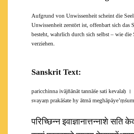
Aufgrund von Unwissenheit scheint die
Seel
Unwissenheit zerstört ist, offenbart sich das S
besteht, wahrlich durch sich selbst – wie di
verziehen.
Sanskrit Text:
paricchinna ivājñānāt tannāśe sati kevalaḥ ।
svayaṃ prakāśate hy ātmā meghāpāye’ṃśum
परिच्छिन्न इवाज्ञानात्तन्नाशे सति 