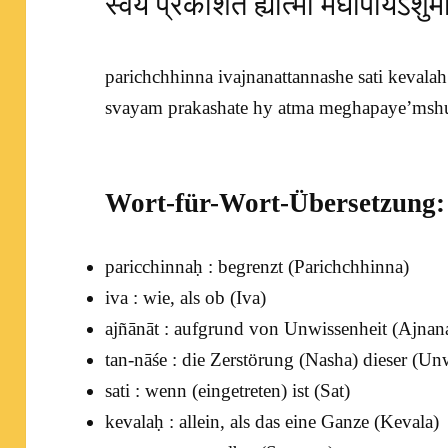
स्वयं प्रकाशते ह्यात्मा मेघापायेंऽ
parichchhinna ivajnanattannashe sati kevalah
svayam prakashate hy atma meghapaye’mshum
Wort-für-Wort-Übersetzung:
paricchinnaḥ : begrenzt (
Parichchhinna
)
iva : wie, als ob (
Iva
)
ajñānāt : aufgrund von Unwissenheit (
Ajnan
tan-nāśe : die Zerstörung (
Nasha
) dieser (Un
sati : wenn (eingetreten) ist (
Sat
)
kevalaḥ : allein, als das eine Ganze (
Kevala
)