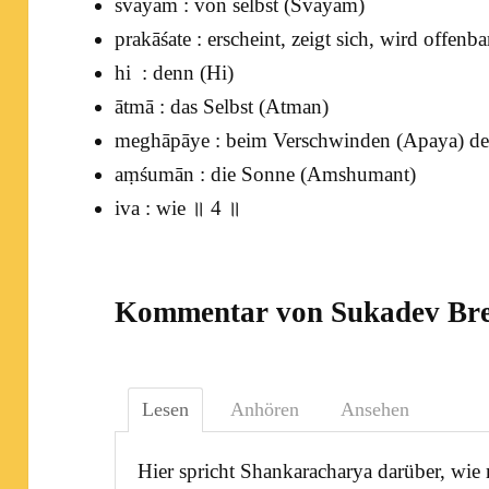
svayam : von selbst (
Svayam
)
prakāśate : erscheint, zeigt sich, wird offenb
hi : denn (
Hi
)
ātmā : das Selbst (
Atman
)
meghāpāye : beim Verschwinden (
Apaya
) d
aṃśumān : die Sonne (
Amshumant
)
iva : wie ॥ 4 ॥
Kommentar von Sukadev Bre
Lesen
Anhören
Ansehen
Hier spricht
Shankaracharya
darüber, wie 