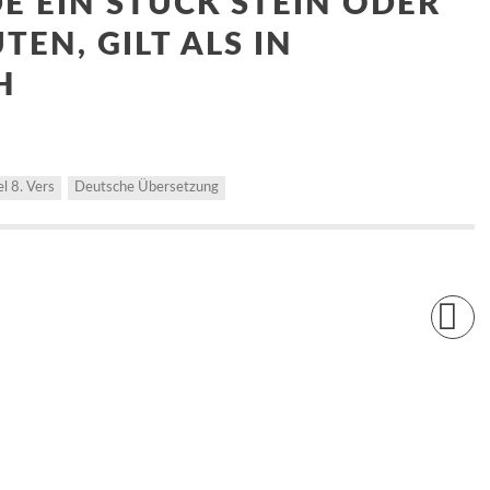
E EIN STÜCK STEIN ODER
EN, GILT ALS IN
H
el 8. Vers
Deutsche Übersetzung