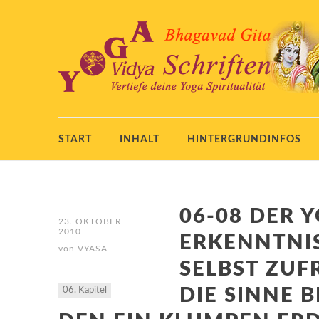
START
INHALT
HINTERGRUNDINFOS
06-08 DER Y
23. OKTOBER
2010
ERKENNTNIS
von
VYASA
SELBST ZUF
06. Kapitel
DIE SINNE 